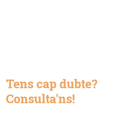
Després d’introduir-hi i revisar totes les dades
bancàries, clica
FINALITZA LA RESERVA
, en rebràs
un email amb la Confirmació del Pagament. Avisa’ns
si no el reps en els següents 15 min després
d’haver realitzat el pagament. Per cert, recorda que
ja NO hauràs d’enviar-nos cap comprovant bancari!
Tens cap dubte?
Consulta'ns!
+34 606 505 105