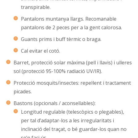
transpirable.
Pantalons muntanya llargs. Recomanable
pantalons de 2 peces per a la gent calorosa.
Guants prims i buff tèrmic o braga.
Cal evitar el cotó.
Barret, protecció solar màxima (pell i llavis) i ulleres
sol (protecció 95-100% radiació UV/IR).
Protecció mosquits/insectes: repel·lent i tractament
picades.
Bastons (opcionals / aconsellables):
Longitud regulable (telescòpics o plegables),
per tal d’adaptar-los a les irregularitats i
inclinació del traçat, o bé guardar-los quan no
se’n faci ús.