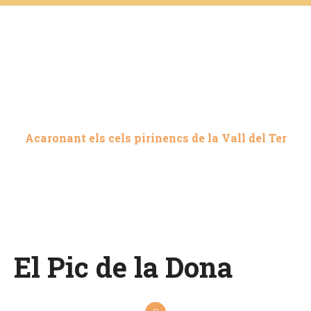
El Pic de la Dona, la
muntanya oblidada
Acaronant els cels pirinencs de la Vall del Ter
El Pic de la Dona