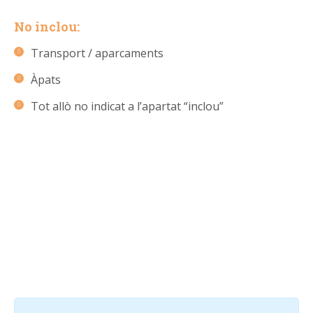
No inclou:
Transport / aparcaments
Àpats
Tot allò no indicat a l’apartat “inclou”
RESERVA LA TEVA
PLAÇA