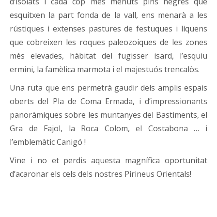
d’isolats i cada cop més menuts pins negres que
esquitxen la part fonda de la vall, ens menarà a les
rústiques i extenses pastures de festuques i líquens
que cobreixen les roques paleozoiques de les zones
més elevades, hàbitat del fugisser isard, l’esquiu
ermini, la famèlica marmota i el majestuós trencalòs.
Una ruta que ens permetrà gaudir dels amplis espais
oberts del Pla de Coma Ermada, i d’impressionants
panoràmiques sobre les muntanyes del Bastiments, el
Gra de Fajol, la Roca Colom, el Costabona … i
l’emblemàtic Canigó !
Vine i no et perdis aquesta magnífica oportunitat
d’acaronar els cels dels nostres Pirineus Orientals!