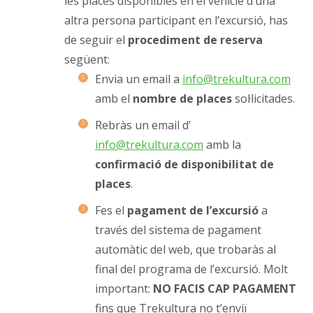
les places disponibles en el vehicle d’una
altra persona participant en l’excursió, has
de seguir el
procediment de reserva
següent:
Envia un email a
info@trekultura.com
amb el
nombre de places
sol·licitades.
Rebràs un email d’
info@trekultura.com
amb la
confirmació de disponibilitat de
places
.
Fes el
pagament de l’excursió
a
través del sistema de pagament
automàtic del web, que trobaràs al
final del programa de l’excursió. Molt
important:
NO FACIS CAP PAGAMENT
fins que Trekultura no t’enviï