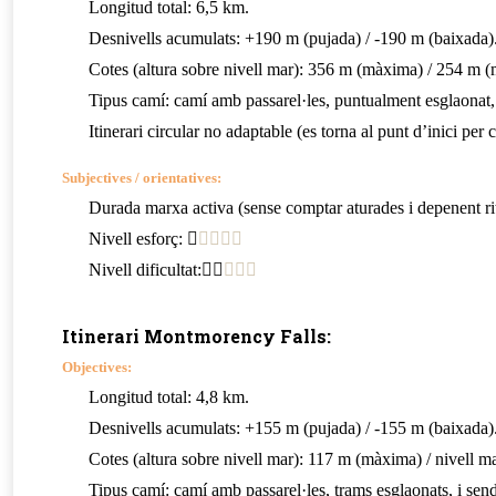
Longitud total: 6,5 km.
Desnivells acumulats: +190 m (pujada) / -190 m (baixada)
Cotes (altura sobre nivell mar): 356 m (màxima) / 254 m (
Tipus camí: camí amb passarel·les, puntualment esglaonat,
Itinerari circular no adaptable (es torna al punt d’inici per 
Subjectives / orientatives:
Durada marxa activa (sense comptar aturades i depenent r
Nivell esforç:
Nivell dificultat:
Itinerari Montmorency Falls:
Objectives:
Longitud total: 4,8 km.
Desnivells acumulats: +155 m (pujada) / -155 m (baixada)
Cotes (altura sobre nivell mar): 117 m (màxima) / nivell m
Tipus camí: camí amb passarel·les, trams esglaonats, i se