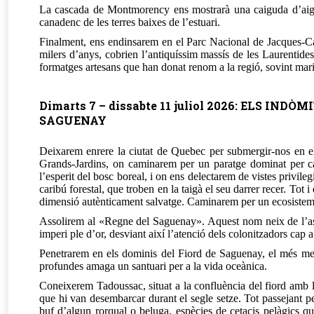
La cascada de Montmorency ens mostrarà una caiguda d’aigua 
canadenc de les terres baixes de l’estuari.
Finalment, ens endinsarem en el Parc Nacional de Jacques-Car
milers d’anys, cobrien l’antiquíssim massís de les Laurentides
formatges artesans que han donat renom a la regió, sovint mari
Dimarts 7 – dissabte 11 juliol 2026: ELS I
SAGUENAY
Deixarem enrere la ciutat de Quebec per submergir-nos en el 
Grands-Jardins, on caminarem per un paratge dominat per cat
l’esperit del bosc boreal, i on ens delectarem de vistes privil
caribú forestal, que troben en la taigà el seu darrer recer. Tot
dimensió autènticament salvatge. Caminarem per un ecosistema vi
Assolirem al «Regne del Saguenay». Aquest nom neix de l’astu
imperi ple d’or, desviant així l’atenció dels colonitzadors cap a
Penetrarem en els dominis del Fiord de Saguenay, el més meri
profundes amaga un santuari per a la vida oceànica.
Coneixerem Tadoussac, situat a la confluència del fiord amb l’
que hi van desembarcar durant el segle setze. Tot passejant pe
buf d’algun rorqual o beluga, espècies de cetacis pelàgics que