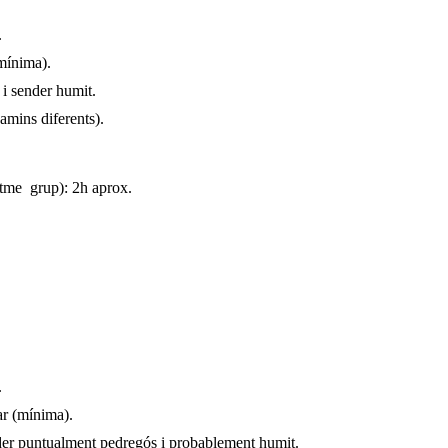
.
mínima).
 i sender humit.
camins diferents).
itme grup): 2h aprox.
.
ar (mínima).
nder puntualment pedregós i probablement humit.