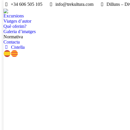
+34 606 505 105
info@trekultura.com
Dilluns – Di
Excursions
Viatges d’autor
Què oferim?
Galeria d’imatges
Normativa
Contacta
Cistella
El 