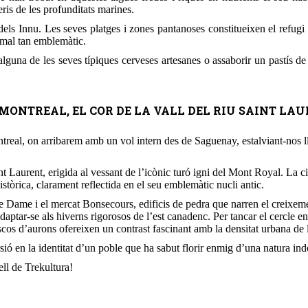
is de les profunditats marines.
ls Innu. Les seves platges i zones pantanoses constitueixen el refugi id
imal tan emblemàtic.
alguna de les seves típiques cerveses artesanes o assaborir un pastís de
LA DE MONTREAL, EL COR DE LA VALL DEL RIU SAINT LA
real, on arribarem amb un vol intern des de Saguenay, estalviant-nos ll
nt Laurent, erigida al vessant de l’icònic turó igni del Mont Royal. La ci
istòrica, clarament reflectida en el seu emblemàtic nucli antic.
e Dame i el mercat Bonsecours, edificis de pedra que narren el creixem
daptar-se als hiverns rigorosos de l’est canadenc. Per tancar el cercle entr
os d’aurons ofereixen un contrast fascinant amb la densitat urbana de la
sió en la identitat d’un poble que ha sabut florir enmig d’una natura in
ll de Trekultura!