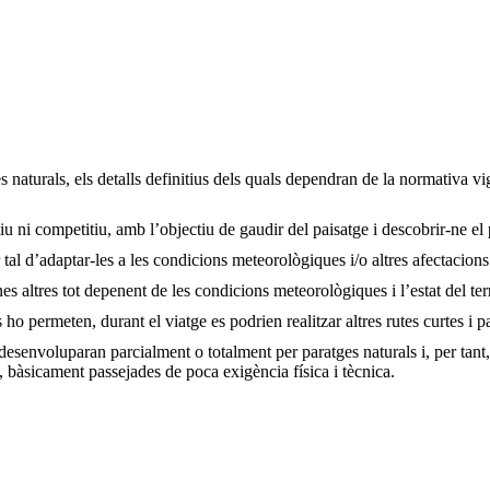
s naturals, els detalls definitius dels quals dependran de la normativa vi
 ni competitiu, amb l’objectiu de gaudir del paisatge i descobrir-ne el p
r tal d’adaptar-les a les condicions meteorològiques i/o altres afectacions
s altres tot depenent de les condicions meteorològiques i l’estat del ter
s ho permeten, durant el viatge es podrien realitzar altres rutes curtes 
s desenvoluparan parcialment o totalment per paratges naturals i, per tan
 bàsicament passejades de poca exigència física i tècnica.