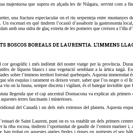
majestuosa que supera en alçada les de Niàgara, servint com a finestr
tier, una fractura espectacular on el riu serpenteja entre muntanyes d
. Un escenari en què tindrem l’ocasió d’assaborir la gastronomia local
dats amb una sidra de glaç extreta de les pomeres que creixen a l’illa d
NDÒMITS BOSCOS BOREALS DE LAURENTIA. L’IMMENS LLA
cor geogràfic i més indòmit del nostre viatge per la província. Duran
ifes de líquens blancs i una vegetació semblant a la àrtica taigà. Es
egiades sobre l’immens territori forestal quebequès. Aquesta immensitat é
 i que són esquius i rarament es deixen veure, saber que l’os negre o el ll
u on la fauna, sempre discreta i vigilant, és el bategar invisible que f
ta llegenda que el cap ancestral Donnacona va explicar als primers ex
 aquestes terres fascinants i misterioses.
dional del Canadà i un dels més extensos del planeta. Aquesta esquer
estuari de Saint Laurent, punt on es va establir un dels primers centr
r la riba rocosa, tindrem l’oportunitat de gaudir de l’entorn mariner i,
 han trobat en aquestes aigües fredes i riques en nutrients el seu hàb