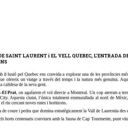
UARI DE SAINT LAURENT i EL VELL QUEBEC, L’ENTRAD
ANS
b il·lusió pel Quebec ens convida a explorar una de les províncies m
 que ofereix un viatge a través del temps i la natura més genuïna. Aq
a calidesa de la seva gent.
–El Prat
, on agafarem el vol directe a Montreal. Un cop aterrats a te
 City. Aquesta ciutat, l’única totalment emmurallada al nord de Mèxic,
l riu cercant noves rutes i horitzons.
a de coure i pedra que domina estratègicament la Vall de Laurentia des
i els horts centenaris conviuen amb la fauna de Cap Tourmente, punt vita