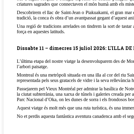
criatures sagrades que connectaven el món humà amb els mister
Descobrirem el llac de Saint-Jean o Piakuakami, el gran mar de
tradició, la conca és obra d’un avantpassat gegant d’aquest an
Una regió de tradicions arrelades on tindrem la sort de tastar 
força en aquestes latituds.
Dissabte 11 – dimecres 15 juliol 2026: L’IL
L’última etapa del nostre viatge la desenvoluparem des de Mont
l’arbori paisatge.
Montreal és una metròpoli situada en una illa al cor del riu Sai
representada pels seus gratacels de vidre i la seva rellevància h
Passejarem pel Vieux Montréal per admirar la basílica de Notr
la ciutat subterrània, una xarxa de túnels i galeries creada per a
Parc Nacional d’Oka, on les dunes de sorra i els frondosos bosc
Aquest viatge és molt més que una ruta turística, és una immer
No et perdis aquesta fantàstica aventura canadenca amb el sege