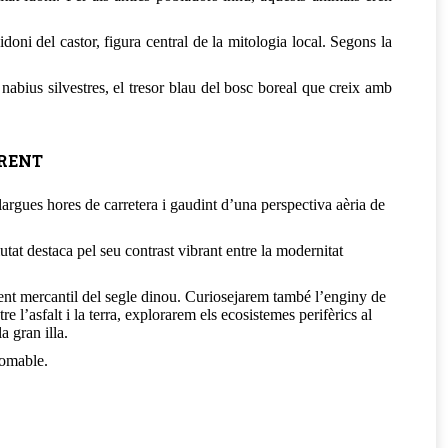
oni del castor, figura central de la mitologia local. Segons la
 nabius silvestres, el tresor blau del bosc boreal que creix amb
URENT
argues hores de carretera i gaudint d’una perspectiva aèria de
utat destaca pel seu contrast vibrant entre la modernitat
ent mercantil del segle dinou. Curiosejarem també l’enginy de
e l’asfalt i la terra, explorarem els ecosistemes perifèrics al
 gran illa.
domable.