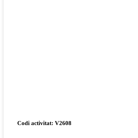
E
E
La
El 
L’I
Codi activitat: V2608