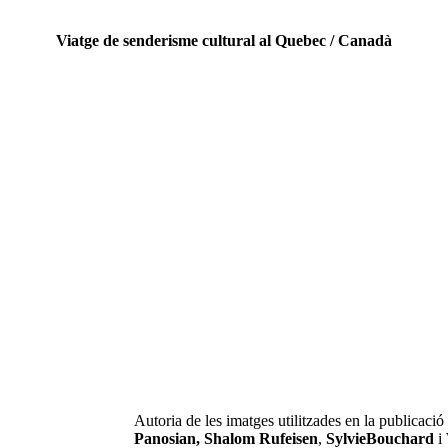
Viatge de senderisme cultural al Quebec / Canadà
El Fiord de Saguenay, l’ànima glacial del Canadà
El salt d’aigua de Montmorency, el rugit salvatge del Quebec
El mític Dorado del Regne de Saguenay, el miratge de França
l llegendari Piakuakami o llac de Saint-Jean, el Gran Mar dels In
l Parc Nacional de Jacques-Cartier i els boscos boreals de Laurent
 costa de les balenes de Tadoussac i els fantasmes blancs de Saki-
Vell Quebec, l’herència dels primers exploradors francesos del Ca
lla de Montreal, modernitat i història al cor de la Vall de Saint Lau
Autoria de les imatges utilitzades en la publicaci
Panosian, Shalom Rufeisen
,
SylvieBouchard
i