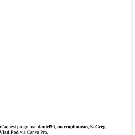
nu
ia
nip
nadà
rent
ó d’aquest programa:
daniel50
,
marcophotosm
,
S. Greg
Vlad.Pod
via Canva Pro.