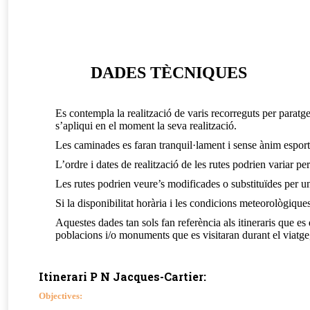
DADES TÈCNIQUES
Es contempla la realització de varis recorreguts per paratge
s’apliqui en el moment la seva realització.
Les caminades es faran tranquil·lament i sense ànim esportiu
L’ordre i dates de realització de les rutes podrien variar pe
Les rutes podrien veure’s modificades o substituïdes per une
Si la disponibilitat horària i les condicions meteorològique
Aquestes dades tan sols fan referència als itineraris que e
poblacions i/o monuments que es visitaran durant el viatge,
Itinerari P N Jacques-Cartier:
Objectives: