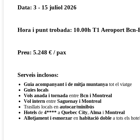
Data: 3 - 15 juliol 2026
Hora i punt trobada: 10.00h T1 Aeroport Bcn-E
Preu: 5.248 € / pax
Serveis inclosos:
Guia acompanyant
i de mitja muntanya
tot el viatge
Guies locals
Vols anada i tornada
entre
Bcn i Montreal
Vol intern
entre
Saguenay i Montreal
Trasllats locals en
autocar/minibús
Hotels
de
4****
a
Quebec City
,
Alma
i
Montreal
Allotjament i esmorzar
en
habitació doble
a tots els hote