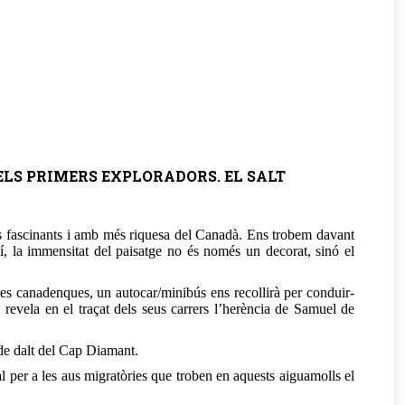
A DELS PRIMERS EXPLORADORS. EL SALT
és fascinants i amb més riquesa del Canadà. Ens trobem davant
uí, la immensitat del paisatge no és només un decorat, sinó el
rres canadenques, un autocar/minibús ens recollirà per conduir-
 revela en el traçat dels seus carrers l’herència de Samuel de
 de dalt del Cap Diamant.
l per a les aus migratòries que troben en aquests aiguamolls el