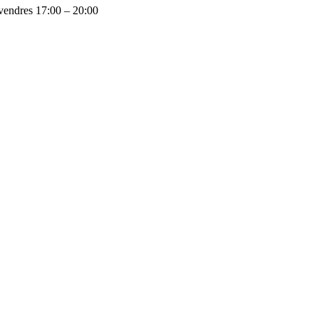
vendres 17:00 – 20:00
bressol del Canadà Laurentia, l’ànima salva