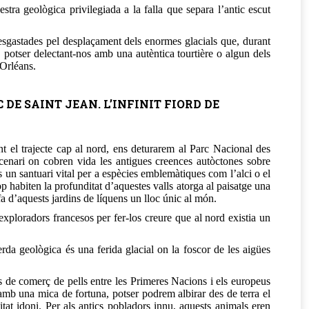
a geològica privilegiada a la falla que separa l’antic escut
esgastades pel desplaçament dels enormes glacials que, durant
, potser delectant-nos amb una autèntica tourtière o algun dels
’Orléans.
C DE SAINT JEAN. L’INFINIT FIORD DE
t el trajecte cap al nord, ens deturarem al Parc Nacional des
cenari on cobren vida les antigues creences autòctones sobre
s un santuari vital per a espècies emblemàtiques com l’alci o el
op habiten la profunditat d’aquestes valls atorga al paisatge una
a d’aquests jardins de líquens un lloc únic al món.
ploradors francesos per fer-los creure que al nord existia un
da geològica és una ferida glacial on la foscor de les aigües
es de comerç de pells entre les Primeres Nacions i els europeus
 amb una mica de fortuna, potser podrem albirar des de terra el
itat idoni. Per als antics pobladors innu, aquests animals eren