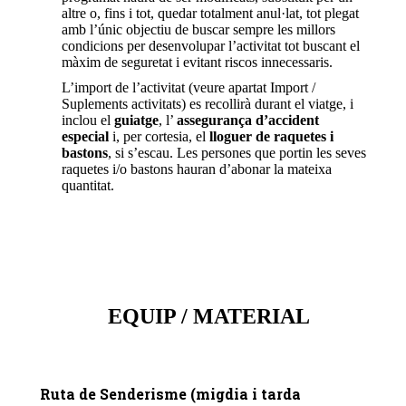
altre o, fins i tot, quedar totalment anul·lat, tot plegat
amb l’únic objectiu de buscar sempre les millors
condicions per desenvolupar l’activitat tot buscant el
màxim de seguretat i evitant riscos innecessaris.
L’import de l’activitat (veure apartat Import /
Suplements activitats) es recollirà durant el viatge, i
inclou el
guiatge
, l’
assegurança d’accident
especial
i, per cortesia, el
lloguer de raquetes i
bastons
, si s’escau. Les persones que portin les seves
raquetes i/o bastons hauran d’abonar la mateixa
quantitat.
EQUIP / MATERIAL
Ruta de Senderisme
(migdia i tarda