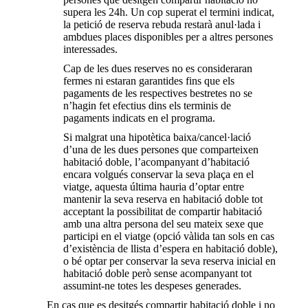
supera les 24h. Un cop superat el termini indicat,
la petició de reserva rebuda restarà anul·lada i
ambdues places disponibles per a altres persones
interessades.
Cap de les dues reserves no es consideraran
fermes ni estaran garantides fins que els
pagaments de les respectives bestretes no se
n’hagin fet efectius dins els terminis de
pagaments indicats en el programa.
Si malgrat una hipotètica baixa/cancel·lació
d’una de les dues persones que comparteixen
habitació doble, l’acompanyant d’habitació
encara volgués conservar la seva plaça en el
viatge, aquesta última hauria d’optar entre
mantenir la seva reserva en habitació doble tot
acceptant la possibilitat de compartir habitació
amb una altra persona del seu mateix sexe que
participi en el viatge (opció vàlida tan sols en cas
d’existència de llista d’espera en habitació doble),
o bé optar per conservar la seva reserva inicial en
habitació doble però sense acompanyant tot
assumint-ne totes les despeses generades.
En cas que es desitgés compartir habitació doble i no