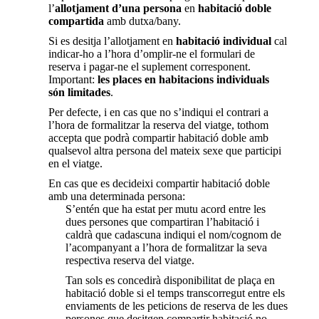
l’
allotjament d’una persona
en
habitació doble
compartida
amb dutxa/bany.
Si es desitja l’allotjament en
habitació individual
cal
indicar-ho a l’hora d’omplir-ne el formulari de
reserva i pagar-ne el suplement corresponent.
Important:
les places en habitacions individuals
són limitades
.
Per defecte, i en cas que no s’indiqui el contrari a
l’hora de formalitzar la reserva del viatge, tothom
accepta que podrà compartir habitació doble amb
qualsevol altra persona del mateix sexe que participi
en el viatge.
En cas que es decideixi compartir habitació doble
amb una determinada persona:
S’entén que ha estat per mutu acord entre les
dues persones que compartiran l’habitació i
caldrà que cadascuna indiqui el nom/cognom de
l’acompanyant a l’hora de formalitzar la seva
respectiva reserva del viatge.
Tan sols es concedirà disponibilitat de plaça en
habitació doble si el temps transcorregut entre els
enviaments de les peticions de reserva de les dues
persones que desitgen compartir habitació no