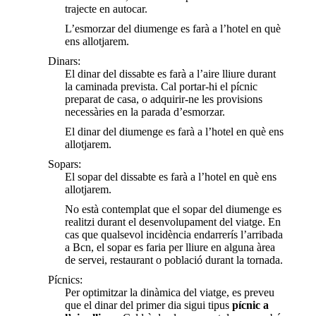
trajecte en autocar.
L’esmorzar del diumenge es farà a l’hotel en què
ens allotjarem.
Dinars:
El dinar del dissabte es farà a l’aire lliure durant
la caminada prevista. Cal portar-hi el pícnic
preparat de casa, o adquirir-ne les provisions
necessàries en la parada d’esmorzar.
El dinar del diumenge es farà a l’hotel en què ens
allotjarem.
Sopars:
El sopar del dissabte es farà a l’hotel en què ens
allotjarem.
No està contemplat que el sopar del diumenge es
realitzi durant el desenvolupament del viatge. En
cas que qualsevol incidència endarrerís l’arribada
a Bcn, el sopar es faria per lliure en alguna àrea
de servei, restaurant o població durant la tornada.
Pícnics:
Per optimitzar la dinàmica del viatge, es preveu
que el dinar del primer dia sigui tipus
pícnic a