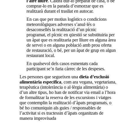
l’aire lliure
. Caldrà dur-lo preparat de casa, o bé
comprar-lo en la parada d’esmorzar que es
realitzarà durant el trasllat en autocar.
En cas que per motius logístics o condicions
meteorològiques adverses s’anul·lés o
desaconsellés la realització d’un pícnic
programat, el pícnic en qüestió se substituiria per
un àpat que es realitzaria per lliure en alguna àrea
de servei o en alguna població amb prou oferta
de restauració, o bé, per un àpat de grup en algun
restaurant local.
En qualsevol dels casos esmentats cada
participant se’n faria càrrec de les despeses.
Les persones que segueixen una
dieta d’exclusió
alimentària específica
, com ara vegana, vegetariana,
terapèutica (intolerància o al·lèrgia alimentària) o
d’un altre tipus, ho han de notificar via email a l’hora
de formalitzar la reserva de les excursions i viatges
que contemplin la realització d’àpats programats, o
bé ho comuniquin als guies / responsables de
l’activitat si es tractessin d’àpats organitzats de
manera improvisada