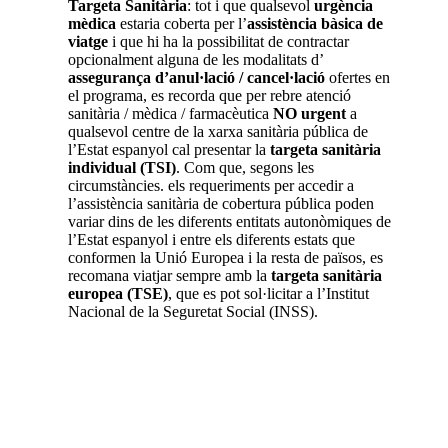
Targeta Sanitària
: tot i que qualsevol
urgència
mèdica
estaria coberta per l’
assistència bàsica de
viatge
i que hi ha la possibilitat de contractar
opcionalment alguna de les modalitats d’
assegurança d’anul·lació / cancel·lació
ofertes en
el programa, es recorda que per rebre atenció
sanitària / mèdica / farmacèutica
NO urgent
a
qualsevol centre de la xarxa sanitària pública de
l’Estat espanyol cal presentar la
targeta sanitària
individual (TSI)
. Com que, segons les
circumstàncies. els requeriments per accedir a
l’assistència sanitària de cobertura pública poden
variar dins de les diferents entitats autonòmiques de
l’Estat espanyol i entre els diferents estats que
conformen la Unió Europea i la resta de països, es
recomana viatjar sempre amb la
targeta sanitària
europea
(TSE)
, que es pot sol·licitar a l’Institut
Nacional de la Seguretat Social (INSS).