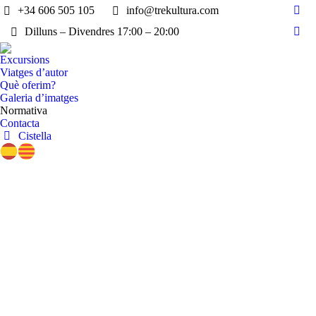
+34 606 505 105
info@trekultura.com
Fac
Dilluns – Divendres 17:00 – 20:00
pag
Inst
ope
pag
Excursions
in
ope
Viatges d’autor
new
in
Què oferim?
win
Galeria d’imatges
new
Normativa
win
Contacta
Cistella
Les Planes de Son, raquetes de neu
a la Vall d’Àneu