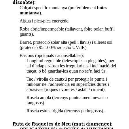
dissabte):
Calçat específic muntanya (preferiblement
botes
muntanya
).
Aigua i pica-pica energètic.
Roba abric/impermeable (tallavent, folre polar, buff i
guants).
Barret, protecció solar alta (pell i llavis) i ulleres sol
(protecció 95-100% radiació UV/IR).
Bastons (opcionals / aconsellables):
Longitud regulable (telescòpics o plegables), per
tal d’adaptar-los a les irregularitats i inclinació del
traçat, o bé guardar-los quan no se’n faci ús.
Tac / virolla de cautxú per protegir la punta i
millorar-ne l’adherència en superfícies dures i
abrasives (roques / voreres / asfalt / ciment).
Roseta ampla (terrenys puntualment nevats o
fangosos)
Roseta estreta rígida (terrenys pedregosos).
Ruta de Raquetes de Neu
(matí diumenge):