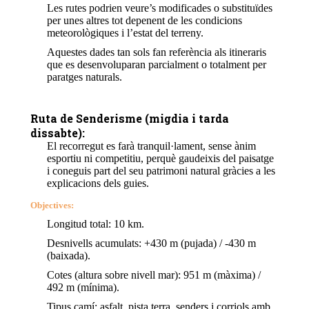
Les rutes podrien veure’s modificades o substituïdes
per unes altres tot depenent de les condicions
meteorològiques i l’estat del terreny.
Aquestes dades tan sols fan referència als itineraris
que es desenvoluparan parcialment o totalment per
paratges naturals.
Ruta de Senderisme
(migdia i tarda
dissabte):
El recorregut es farà tranquil·lament, sense ànim
esportiu ni competitiu, perquè gaudeixis del paisatge
i coneguis part del seu patrimoni natural gràcies a les
explicacions dels guies.
Objectives:
Longitud total: 10 km.
Desnivells acumulats: +430 m (pujada) / -430 m
(baixada).
Cotes (altura sobre nivell mar): 951 m (màxima) /
492 m (mínima).
Tipus camí: asfalt, pista terra, senders i corriols amb