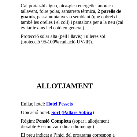
Cal portar-hi aigua, pica-pica energètic, anorac /
tallavent, folre polar, samarreta tèrmica,
2 parells de
guants
, passamuntanyes o semblant (que cobreixi
també les orelles i el coll) i pantalons per a la neu (cal
evitar texans i el cotó en general).
Protecció solar alta (pell i llavis) i ulleres sol
(protecció 95-100% radiació UV/IR).
ALLOTJAMENT
Enllaç hotel:
Hotel Pessets
Ubicació hotel:
Sort (Pallars Sobirà)
Règim:
Pensió Completa
(sopar i allotjament
dissabte + esmorzar i dinar diumenge)
El preu indicat a l’inici del programa correspon a