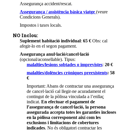
Assegurança accident/rescat.
Assegurança / assistència bàsica viatge
(veure
Condicions Generals).
Impostos i taxes locals.
NO Inclou:
Suplement habitació individual
:
65 €
Obs: cal
afegir-lo en el segon pagament.
Assegurança anul·lació/cancel·lació
(opcional/aconsellable). Tipus:
malalties/lesions sobtades o imprevistes
:
20 €
malalties/dolències cròniques preexistents
: 58
€
Important: Abans de contractar una assegurança
de cancel·lació cal llegir-ne acuradament el
contingut de la pòlissa vinculada a l’enllaç
indicat.
En efectuar el pagament de
l’assegurança de cancel·lació, la persona
assegurada accepta totes les garanties incloses
en la pòlissa corresponent així com les
exclusions i limitacions de cobertures
indicades
. No és obligatori contractar les