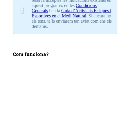
reserva acceptes les indicacions existents en
aquest programa, en les
Condicions
Generals
i en la
Guia d’Activitats Físiques i
Esportives en el Medi Natural
. Si encara no
els tens, te’ls enviarem tan aviat com ens els
demanis.
RESERVA LA TEVA PLAÇA
Com funciona?
Omple els camps obligatoris del formulari annex.
Obs: has d’indicar els noms i cognoms tal com
figuren en el DNI.
Clica la casella de lectura i acceptació de les
Condicions Generals i la Guia d’Activitats Físiques i
Esportives en el Medi Natural.
Clica el botó Consulta Disponibilitat.
Trekultura t’enviarà un correu electrònic amb la
Confirmació de Disponibilitat tot indicant-te el
procediment de pagament i reserva de l’activitat.
Important:
NO facis cap pagament sense haver rebut prèviament