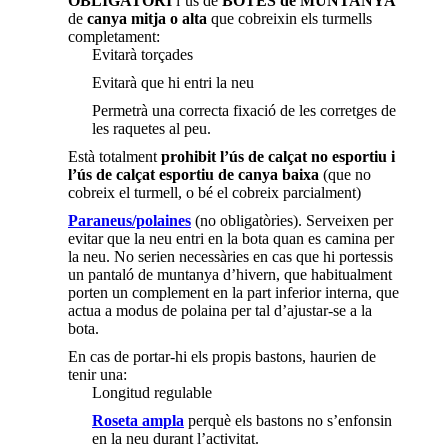
OBLIGATORI
l’ús de
BOTES de MUNTANYA
de
canya mitja o alta
que cobreixin els turmells
completament:
Evitarà torçades
Evitarà que hi entri la neu
Permetrà una correcta fixació de les corretges de
les raquetes al peu.
Està totalment
prohibit l’ús de calçat no esportiu i
l’ús de calçat esportiu de canya baixa
(que no
cobreix el turmell, o bé el cobreix parcialment)
Paraneus/polaines
(no obligatòries). Serveixen per
evitar que la neu entri en la bota quan es camina per
la neu. No serien necessàries en cas que hi portessis
un pantaló de muntanya d’hivern, que habitualment
porten un complement en la part inferior interna, que
actua a modus de polaina per tal d’ajustar-se a la
bota.
En cas de portar-hi els propis bastons, haurien de
tenir una:
Longitud regulable
Roseta ampla
perquè els bastons no s’enfonsin
en la neu durant l’activitat.