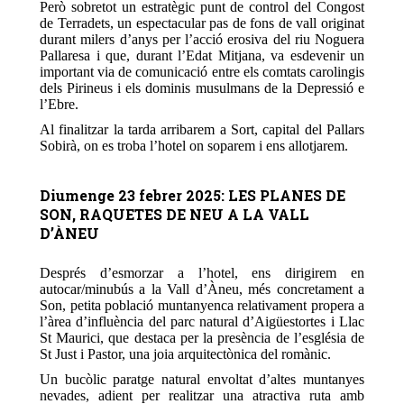
Però sobretot un estratègic punt de control del Congost
de Terradets, un espectacular pas de fons de vall originat
durant milers d’anys per l’acció erosiva del riu Noguera
Pallaresa i que, durant l’Edat Mitjana, va esdevenir un
important via de comunicació entre els comtats carolingis
dels Pirineus i els dominis musulmans de la Depressió e
l’Ebre.
Al finalitzar la tarda arribarem a Sort, capital del Pallars
Sobirà, on es troba l’hotel on soparem i ens allotjarem.
Diumenge 23 febrer 2025: LES PLANES DE
SON, RAQUETES DE NEU A LA VALL
D’ÀNEU
Després d’esmorzar a l’hotel, ens dirigirem en
autocar/minubús a la Vall d’Àneu, més concretament a
Son, petita població muntanyenca relativament propera a
l’àrea d’influència del parc natural d’Aigüestortes i Llac
St Maurici, que destaca per la presència de l’església de
St Just i Pastor, una joia arquitectònica del romànic.
Un bucòlic paratge natural envoltat d’altes muntanyes
nevades, adient per realitzar una atractiva ruta amb