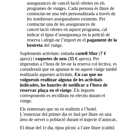
assegurances de cancel·lació ofertes en els
programes de viatges. Cada persona és lliure de
contractar-ne una més personalitzada a través de
les nombroses asseguradores existents. Per
contractar una de les assegurances de
cancel·lació ofertes en aquest programa, cal
indicar el tipus d’assegurança en la petició de
reserva i afegir-ne l’import en el
pagament de la
bestreta
del viatge.
Suplements activitats: entrada
castell Mur
(
7 €
aprox) i
raquetes de neu
(
35 €
aprox). Per
imperatius a l’hora de fer-ne la reserva col·lectiva, es
considerarà que en apuntar-te en aquest viatge també
realitzaràs aquestes activitats.
En cas que no
volguessis realitzar alguna de les activitats
indicades, ho hauries de notificar a l’hora de
reservar plaça en el viatge
. Els imports
corresponents es recolliran en efectiu durant el
viatge.
Els esmorzars que no es realitzin a l’hotel.
L’esmorzar del primer dia es farà per lliure en una
àrea de servei o població durant el trajecte d’autocar..
El dinar del 1r dia, tipus pícnic a l’aire lliure (caldrà