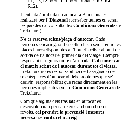
L1, L5, L9nord i L10nord i rodalies R3, R4 i
R12).
L’entrada / arribada en autocar a Barcelona es
realitzarà per l’
Diagonal
(per saber quines en seran
les parades cal consultar les
Condicions Generals
de
Trekultura).
No es reserva seient/plaça d’autocar
. Cada
persona s’encarregarà d’escollir el seu seient entre les
places lliures disponibles a l’hora d’arribar al punt de
sortida de l’autocar el primer dia del viatge, i sempre
respectant el rigorós ordre d’arribada.
Cal
conservar
el mateix seient de l’autocar durant tot el viatge
.
Trekultura no es responsabilitza de l’assignació de
seients/places d’autocar ni dels problemes que se’n
derivin, responsabilitat que recau directament en les
persones implicades (veure
Condicions Generals
de
Trekultura).
Com que alguns dels trasllats en autocar es
desenvoluparan per carreteres amb nombrosos
revolts,
cal prendre la prevenció i mesures
necessàries contra el mareig
.