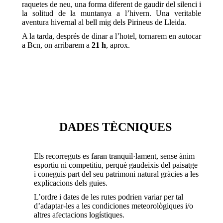
raquetes de neu, una forma diferent de gaudir del silenci i
la solitud de la muntanya a l’hivern. Una veritable
aventura hivernal al bell mig dels Pirineus de Lleida.
A la tarda, després de dinar a l’hotel, tornarem en autocar
a Bcn, on arribarem a
21 h
, aprox.
DADES TÈCNIQUES
Els recorreguts es faran tranquil·lament, sense ànim
esportiu ni competitiu, perquè gaudeixis del paisatge
i coneguis part del seu patrimoni natural gràcies a les
explicacions dels guies.
L’ordre i dates de les rutes podrien variar per tal
d’adaptar-les a les condiciones meteorològiques i/o
altres afectacions logístiques.