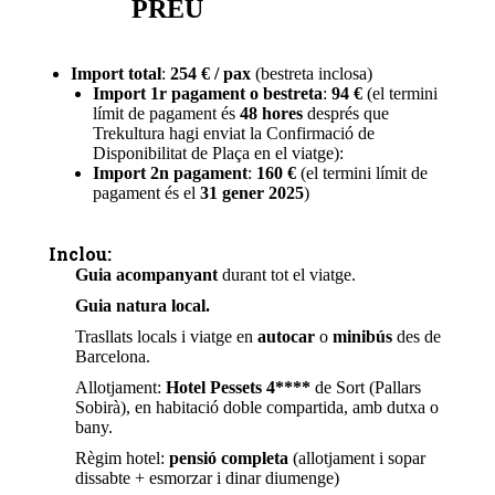
PREU
Import total
:
254 € / pax
(bestreta inclosa)
Import 1r pagament o bestreta
:
94 €
(el termini
límit de pagament és
48 hores
després que
Trekultura hagi enviat la Confirmació de
Disponibilitat de Plaça en el viatge):
Import 2n pagament
:
160 €
(el termini límit de
pagament és el
31 gener 2025
)
Inclou:
Guia acompanyant
durant tot el viatge.
Guia natura local.
Trasllats locals i viatge en
autocar
o
minibús
des de
Barcelona.
Allotjament:
Hotel Pessets 4****
de Sort (Pallars
Sobirà), en habitació doble compartida, amb dutxa o
bany.
Règim hotel:
pensió completa
(allotjament i sopar
dissabte + esmorzar i dinar diumenge)