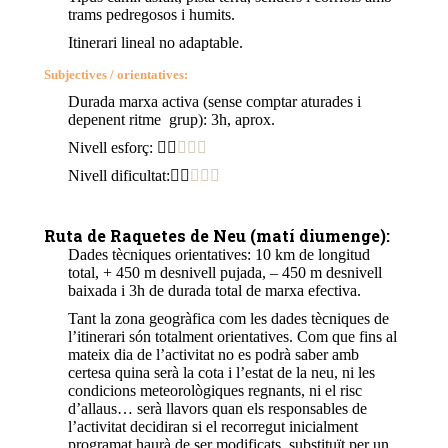
trams pedregosos i humits.
Itinerari lineal no adaptable.
Subjectives / orientatives:
Durada marxa activa (sense comptar aturades i
depenent ritme grup): 3h, aprox.
Nivell esforç:
Nivell dificultat:
Ruta de Raquetes de Neu
(matí diumenge):
Dades tècniques orientatives: 10 km de longitud
total, + 450 m desnivell pujada, – 450 m desnivell
baixada i 3h de durada total de marxa efectiva.
Tant la zona geogràfica com les dades tècniques de
l’itinerari són totalment orientatives. Com que fins al
mateix dia de l’activitat no es podrà saber amb
certesa quina serà la cota i l’estat de la neu, ni les
condicions meteorològiques regnants, ni el risc
d’allaus… serà llavors quan els responsables de
l’activitat decidiran si el recorregut inicialment
programat haurà de ser modificats, substituït per un