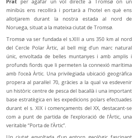
Prat
per agafar un vol directe a Tromsø on un
minibús ens recollirà i portarà a l’hotel en què ens
allotjarem durant la nostra estada al nord de
Noruega, situat a la mateixa ciutat de Tromsø.
Tromsø va ser fundada el s.XIII a uns 350 km al nord
del Cercle Polar Àrtic, al bell mig d’un marc natural
únic, envoltada de belles muntanyes i amb amplis i
profunds fiords que li permeten la connexió marítima
amb l’oceà Àrtic. Una privilegiada ubicació geogràfica
propera al paral·lel 70, gràcies a la qual va esdevenir
un històric centre de pesca del bacallà i una important
base estratègica en les expedicions polars efectuades
durant el s. XIX i començaments del XX, destacant-se
com a punt de partida de l’exploració de l’Àrtic, una
veritable “Porta de l’Àrtic”.
Un ciutat envoltada d’un entorn geològic fascinant