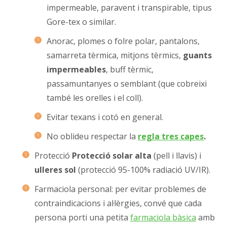
impermeable, paravent i transpirable, tipus
Gore-tex o similar.
Anorac, plomes o folre polar, pantalons,
samarreta tèrmica, mitjons tèrmics,
guants
impermeables
, buff tèrmic,
passamuntanyes o semblant (que cobreixi
també les orelles i el coll).
Evitar texans i cotó en general.
No oblideu respectar la
regla tres capes
.
Protecció
Protecció solar alta
(pell i llavis) i
ulleres sol
(protecció 95-100% radiació UV/IR).
Farmaciola personal: per evitar problemes de
contraindicacions i al·lèrgies, convé que cada
persona porti una petita
farmaciola bàsica
amb