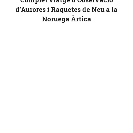
d’Aurores i Raquetes de Neu a la
Noruega Àrtica
L’hivern a l’antic comtat de Troms, la
Porta de l’Àrtic.
L’espectre de Guovssahas, la dansa
nocturna de les Llums del Nord
Caminada amb Raquetes de Neu,
seguint les traces del silenci polar
El telefèric de Fjellheisen i els
miradors dels fiords de Tromsø